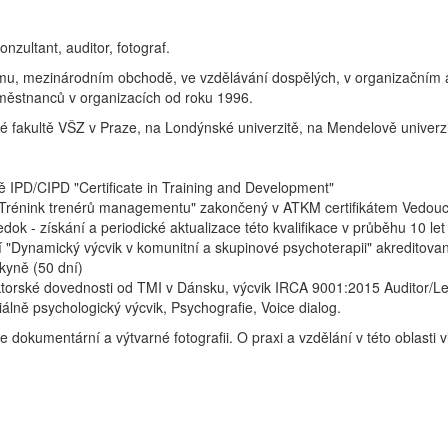
onzultant, auditor, fotograf.
zkumu, mezinárodním obchodě, ve vzdělávání dospělých, v organizačním
městnanců v organizacích od roku 1996.
 fakultě VŠZ v Praze, na Londýnské univerzitě, na Mendelově univerzi
ně IPD/CIPD "Certificate in Training and Development"
Trénink trenérů managementu" zakončený v ATKM certifikátem Vedoucí
k - získání a periodické aktualizace této kvalifikace v průběhu 10 let
í "Dynamický výcvik v komunitní a skupinové psychoterapii" akreditova
rkyně (50 dní)
ektorské dovednosti od TMI v Dánsku, výcvik IRCA 9001:2015 Auditor/L
lně psychologický výcvik, Psychografie, Voice dialog.
e dokumentární a výtvarné fotografii. O praxi a vzdělání v této oblasti v