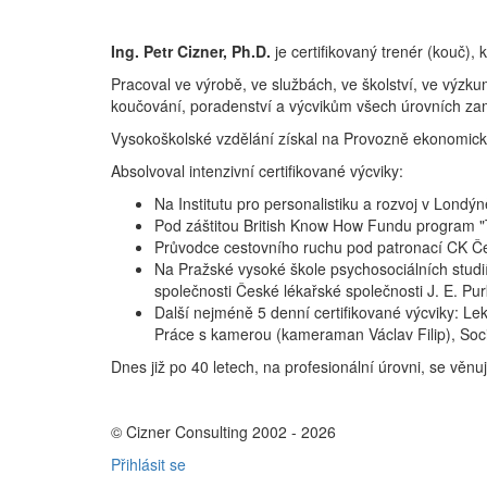
Ing. Petr Cizner, Ph.D.
je certifikovaný trenér (kouč), k
Pracoval ve výrobě, ve službách, ve školství, ve vý
koučování, poradenství a výcvikům všech úrovních za
Vysokoškolské vzdělání získal na Provozně ekonomické
Absolvoval intenzivní certifikované výcviky:
Na Institutu pro personalistiku a rozvoj v Londý
Pod záštitou British Know How Fundu program "
Průvodce cestovního ruchu pod patronací CK Čedo
Na Pražské vysoké škole psychosociálních studi
společnosti České lékařské společnosti J. E. Pu
Další nejméně 5 denní certifikované výcviky: L
Práce s kamerou (kameraman Václav Filip), Sociá
Dnes již po 40 letech, na profesionální úrovni, se věnuj
© Cizner Consulting 2002 - 2026
Přihlásit se